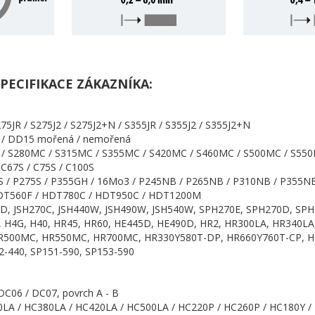
PECIFIKACE ZÁKAZNÍKA:
275JR / S275J2 / S275J2+N / S355JR / S355J2 / S355J2+N
 / DD15 mořená / nemořená
/ S280MC / S315MC / S355MC / S420MC / S460MC / S500MC / S55
 C67S / C75S / C100S
 / P275S / P355GH / 16Mo3 / P245NB / P265NB / P310NB / P355NB
DT560F / HDT780C / HDT950C / HDT1200M
0D, JSH270C, JSH440W, JSH490W, JSH540W, SPH270E, SPH270D, SPH
D, H4G, H40, HR45, HR60, HE445D, HE490D, HR2, HR300LA, HR340L
500MC, HR550MC, HR700MC, HR330Y580T-DP, HR660Y760T-CP, HR
2-440, SP151-590, SP153-590
DC06 / DC07, povrch A - B
LA / HC380LA / HC420LA / HC500LA / HC220P / HC260P / HC180Y /