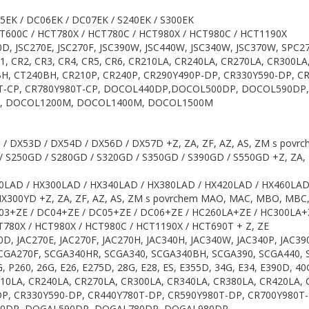
5EK / DC06EK / DC07EK / S240EK / S300EK
T600C / HCT780X / HCT780C / HCT980X / HCT980C / HCT1190X
0D, JSC270E, JSC270F, JSC390W, JSC440W, JSC340W, JSC370W, SPC
CR1, CR2, CR3, CR4, CR5, CR6, CR210LA, CR240LA, CR270LA, CR300L
0BH, CT240BH, CR210P, CR240P, CR290Y490P-DP, CR330Y590-DP, 
80T-CP, CR780Y980T-CP, DOCOL440DP,DOCOL500DP, DOCOL590D
, DOCOL1200M, DOCOL1400M, DOCOL1500M
 / DX53D / DX54D / DX56D / DX57D +Z, ZA, ZF, AZ, AS, ZM s pov
/ S250GD / S280GD / S320GD / S350GD / S390GD / S550GD +Z, ZA,
0LAD / HX300LAD / HX340LAD / HX380LAD / HX420LAD / HX460LAD
HX300YD +Z, ZA, ZF, AZ, AS, ZM s povrchem MAO, MAC, MBO, MBC,
03+ZE / DC04+ZE / DC05+ZE / DC06+ZE / HC260LA+ZE / HC300LA+
T780X / HCT980X / HCT980C / HCT1190X / HCT690T + Z, ZE
0D, JAC270E, JAC270F, JAC270H, JAC340H, JAC340W, JAC340P, JAC39
CGA270F, SCGA340HR, SCGA340, SCGA340BH, SCGA390, SCGA440, S
, P260, 26G, E26, E275D, 28G, E28, ES, E355D, 34G, E34, E390D, 4
R210LA, CR240LA, CR270LA, CR300LA, CR340LA, CR380LA, CR420LA, C
P, CR330Y590-DP, CR440Y780T-DP, CR590Y980T-DP, CR700Y980T-
500DP, DOGAL590DP, DOGAL780DP, DOGAL980DP