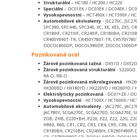
Strukturální
– HC180 / HC200 / HC220
Speciální
– DC01EK / DC03EK / DC04EK / DC0
Vysokopevnostní
– HCT490X / HCT590X / HC
Automobilové ekvivalenty
- JSC270C, JSC27
SPC390, SPC440, SPC340, XC, XE, XES, ZES, 
CR180IF, CR210IF, CR240IF, CR180BH, CR21
CR400Y690T-TR, CR450Y780T-TR, CR570Y7
DOCOL800DP, DOCOL980DP, DOCOL1000DP
Pozinkovaná ocel
Žárově pozinkovaná tažná
- DX51D / DX52D
Žárově pozinkovaná strukturální
- S220GD 
RA-O, RB-O
Žárově pozinkovaná mikrolegovaná
- HX26
HX300BD / HX180YD / HX220YD / HX260YD / 
Elektrolyticky pozinkovaná
- DC01+ZE / DC
Vysokopevnostní
- HCT500X / HCT600X / HC
Automobilové ekvivalenty
- JAC270C, JAC27
JAC780Y, SCGA270C, SCGA270D, SCGA270E, S
ZGB, ZHB, E220+BH, P220, E22, Z22, 22G, Z2G
HR60, R60, CR1, CR2, CR3, CR4, CR5, CR6, C
CR180BH, CR210BH, CR240BH, CR290Y490P-D
CP, CR780Y980T-CP, DOGAL440DP, DOGAL