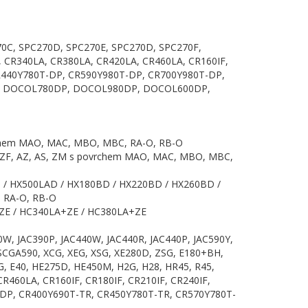
270C, SPC270D, SPC270E, SPC270D, SPC270F,
A, CR340LA, CR380LA, CR420LA, CR460LA, CR160IF,
CR440Y780T-DP, CR590Y980T-DP, CR700Y980T-DP,
P, DOCOL780DP, DOCOL980DP, DOCOL600DP,
rchem MAO, MAC, MBO, MBC, RA-O, RB-O
 ZF, AZ, AS, ZM s povrchem MAO, MAC, MBO, MBC,
 / HX500LAD / HX180BD / HX220BD / HX260BD /
 RA-O, RB-O
ZE / HC340LA+ZE / HC380LA+ZE
0W, JAC390P, JAC440W, JAC440R, JAC440P, JAC590Y,
CGA590, XCG, XEG, XSG, XE280D, ZSG, E180+BH,
0G, E40, HE275D, HE450M, H2G, H28, HR45, R45,
R460LA, CR160IF, CR180IF, CR210IF, CR240IF,
DP, CR400Y690T-TR, CR450Y780T-TR, CR570Y780T-