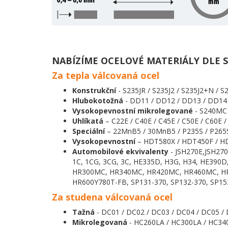
NABÍZÍME OCELOVÉ MATERIÁLY DLE S
Za tepla válcovaná ocel
Konstrukční
- S235JR / S235J2 / S235J2+N / S
Hlubokotožná
- DD11 / DD12 / DD13 / DD14
Vysokopevnostní mikrolegované
- S240MC 
Uhlíkatá
– C22E / C40E / C45E / C50E / C60E /
Speciální
– 22MnB5 / 30MnB5 / P235S / P265S
Vysokopevnostní
– HDT580X / HDT450F / H
Automobilové ekvivalenty
- JSH270E,JSH27
1C, 1CG, 3CG, 3C, HE335D, H3G, H34, HE390
HR300MC, HR340MC, HR420MC, HR460MC, HR
HR600Y780T-FB, SP131-370, SP132-370, SP15
Za studena válcovaná ocel
Tažná
- DC01 / DC02 / DC03 / DC04 / DC05 / 
Mikrolegovaná
- HC260LA / HC300LA / HC340